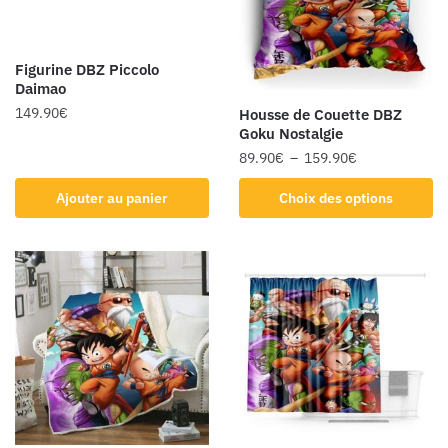
Figurine DBZ Piccolo
Daimao
149.90
€
Housse de Couette DBZ
Goku Nostalgie
89.90
€
–
159.90
€
Ajouter au panier
Choix des options