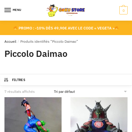
MENU
0
PROMO : -10% DÈS 49,90€ AVEC LE CODE « VEGETA »
Accueil
/
Produits identifiés “Piccolo Daimao”
Piccolo Daimao
FILTRES
7 résultats affichés