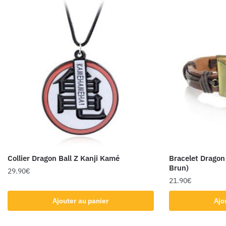
Collier Dragon Ball Z Kanji Kamé
Bracelet Dragon
Brun)
29.90
€
21.90
€
Ajouter au panier
Ajo