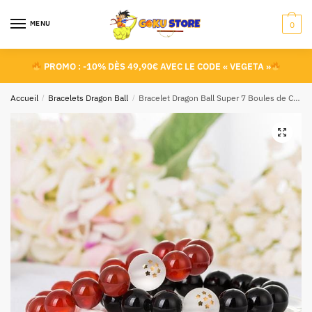
MENU
0
PROMO : -10% DÈS 49,90€ AVEC LE CODE « VEGETA »
Accueil
/
Bracelets Dragon Ball
/
Bracelet Dragon Ball Super 7 Boules de Cristal