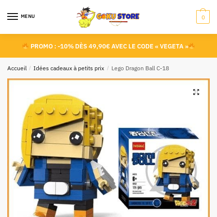
MENU
0
PROMO : -10% DÈS 49,90€ AVEC LE CODE « VEGETA »
Accueil
/
Idées cadeaux à petits prix
/
Lego Dragon Ball C-18