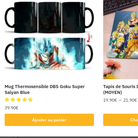
Mug Thermosensible DBS Goku Super
Tapis de Souris
Saiyan Blue
(MOYEN)
19.90
€
–
21.90
€
39.90
€
Ajouter au panier
Cho