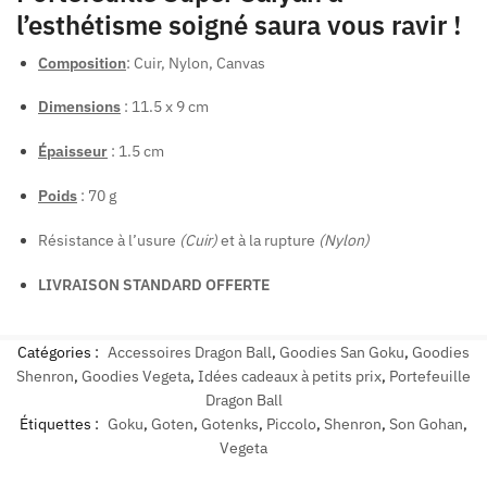
l’esthétisme soigné saura vous ravir !
Composition
: Cuir, Nylon, Canvas
Dimensions
: 11.5 x 9 cm
Épaisseur
: 1.5 cm
Poids
: 70 g
Résistance à l’usure
(Cuir)
et à la rupture
(Nylon)
LIVRAISON STANDARD OFFERTE
Catégories :
Accessoires Dragon Ball
,
Goodies San Goku
,
Goodies
Shenron
,
Goodies Vegeta
,
Idées cadeaux à petits prix
,
Portefeuille
Dragon Ball
Étiquettes :
Goku
,
Goten
,
Gotenks
,
Piccolo
,
Shenron
,
Son Gohan
,
Vegeta