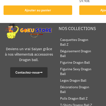
59.90
€
Ajouter au panier
Ajo
NOS COLLECTIONS
Casquettes Dragon
Ball Z
Deviens un vrai Saiyan grâce
Déguisement Dragon
à nos vêtements& accessoires
Ball
Dragon ball.
Figurine Dragon Ball
Figurine Sexy Dragon
Contactez-nous
Ball
Legos Dragon Ball
Décorations Dragon
Ball
Pulls Dragon Ball Z
T-Shirts Dragon Ball Z