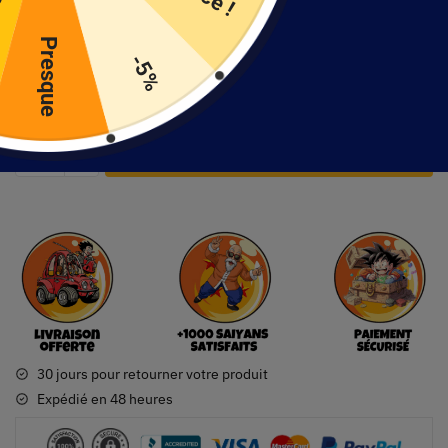
UIT
24.90
€
Presque
-5%
7 en stock
Ajouter au panier
30 jours pour retourner votre produit
Expédié en 48 heures