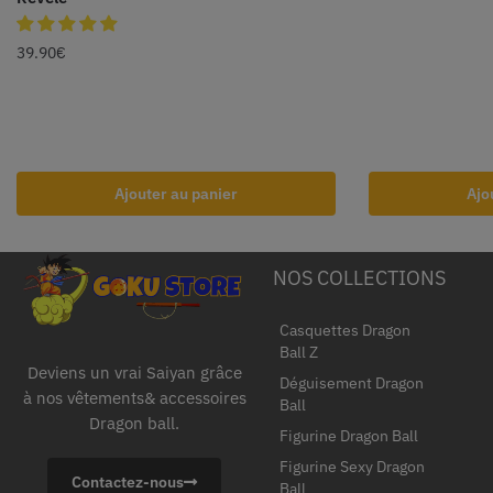
39.90
€
Ajouter au panier
Ajo
NOS COLLECTIONS
Casquettes Dragon
Ball Z
Deviens un vrai Saiyan grâce
Déguisement Dragon
à nos vêtements& accessoires
Ball
Dragon ball.
Figurine Dragon Ball
Figurine Sexy Dragon
Contactez-nous
Ball