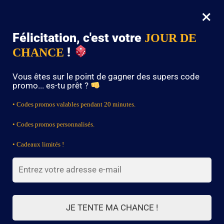
×
MENU
0
Félicitation, c'est votre
JOUR DE
PROMO : -10% DÈS 49,90€ AVEC LE CODE « VEGETA »
!
CHANCE
Accueil
/
Accessoires Dragon Ball
/
Poster Dragon Ball Evolutions Goku
Vous êtes sur le point de gagner des supers code
promo... es-tu prêt ?
• Codes promos valables pendant 20 minutes.
• Codes promos personnalisés.
• Cadeaux limités !
JE TENTE MA CHANCE !